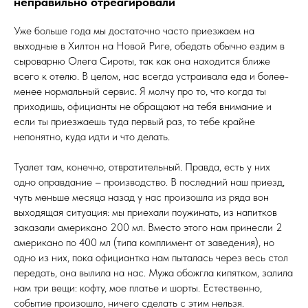
неправильно отреагировали
Уже больше года мы достаточно часто приезжаем на
выходные в Хилтон на Новой Риге, обедать обычно ездим в
сыроварню Олега Сироты, так как она находится ближе
всего к отелю. В целом, нас всегда устраивала еда и более-
менее нормальный сервис. Я молчу про то, что когда ты
приходишь, официанты не обращают на тебя внимание и
если ты приезжаешь туда первый раз, то тебе крайне
непонятно, куда идти и что делать.
Туалет там, конечно, отвратительный. Правда, есть у них
одно оправдание – производство. В последний наш приезд,
чуть меньше месяца назад у нас произошла из ряда вон
выходящая ситуация: мы приехали поужинать, из напитков
заказали американо 200 мл. Вместо этого нам принесли 2
американо по 400 мл (типа комплимент от заведения), но
одно из них, пока официантка нам пыталась через весь стол
передать, она вылила на нас. Мужа обожгла кипятком, залила
нам три вещи: кофту, мое платье и шорты. Естественно,
событие произошло, ничего сделать с этим нельзя.