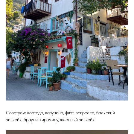
Советуем: кортадо, капучино, флэт, эспрессо, баскский
чизкейк, брауни, тирамису, жженный чизкейк!