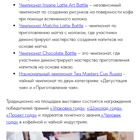
Чемпионат Insane Latte Art Battle
– независимый
чемпионат по созданию рисунков на поверхности кофе
при помощи вспененного молока.
Чемпионат Matcha Latte Battle
– чемпионат по
приготовлению матча с молоком, где участники
демонстрируют мастерство создания напитков на
основе матча.
Чемпионат Chocolate Battle
– это чемпионат, где
участники демонстрируют мастерство приготовления
напитков на основе какао.
Национальный чемпионат Tea Masters Cup Russia
-
чайный чемпионат по двум категориям: «Дегустация
чая» и «Приготовление чая».
Традиционно на площадке выставки состоятся награждения
победителей премий
«Упаковка года»
,
«Шоколад года»
,
«Проект года»
и лауреатов почетного звания
«Человек
года»
в кофейной и чайной индустриях.