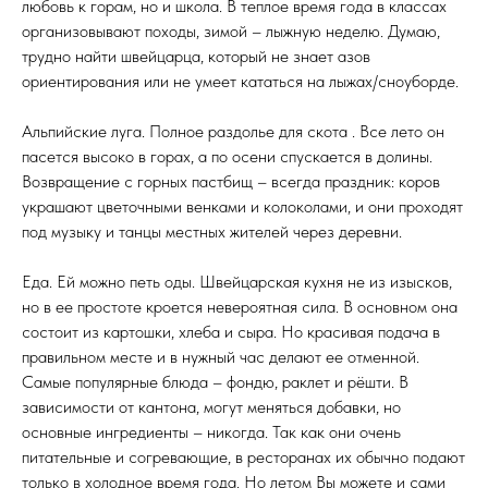
любовь к горам, но и школа. В теплое время года в классах
организовывают походы, зимой – лыжную неделю. Думаю,
трудно найти швейцарца, который не знает азов
ориентирования или не умеет кататься на лыжах/сноуборде.
Альпийские луга. Полное раздолье для скота . Все лето он
пасется высоко в горах, а по осени спускается в долины.
Возвращение с горных пастбищ – всегда праздник: коров
украшают цветочными венками и колоколами, и они проходят
под музыку и танцы местных жителей через деревни.
Еда. Ей можно петь оды. Швейцарская кухня не из изысков,
но в ее простоте кроется невероятная сила. В основном она
состоит из картошки, хлеба и сыра. Но красивая подача в
правильном месте и в нужный час делают ее отменной.
Самые популярные блюда – фондю, раклет и рёшти. В
зависимости от кантона, могут меняться добавки, но
основные ингредиенты – никогда. Так как они очень
питательные и согревающие, в ресторанах их обычно подают
только в холодное время года. Но летом Вы можете и сами