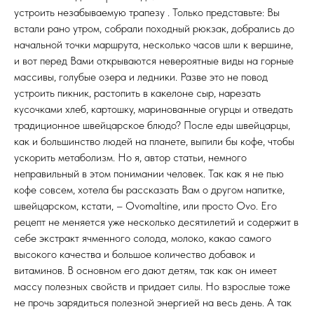
устроить незабываемую трапезу . Только представьте: Вы
встали рано утром, собрали походный рюкзак, добрались до
начальной точки маршрута, несколько часов шли к вершине,
и вот перед Вами открываются невероятные виды на горные
массивы, голубые озера и ледники. Разве это не повод
устроить пикник, растопить в какелоне сыр, нарезать
кусочками хлеб, картошку, маринованные огурцы и отведать
традиционное швейцарское блюдо? После еды швейцарцы,
как и большинство людей на планете, выпили бы кофе, чтобы
ускорить метаболизм. Но я, автор статьи, немного
неправильный в этом понимании человек. Так как я не пью
кофе совсем, хотела бы рассказать Вам о другом напитке,
швейцарском, кстати, – Ovomaltine, или просто Ovo. Его
рецепт не меняется уже несколько десятилетий и содержит в
себе экстракт ячменного солода, молоко, какао самого
высокого качества и большое количество добавок и
витаминов. В основном его дают детям, так как он имеет
массу полезных свойств и придает силы. Но взрослые тоже
не прочь зарядиться полезной энергией на весь день. А так