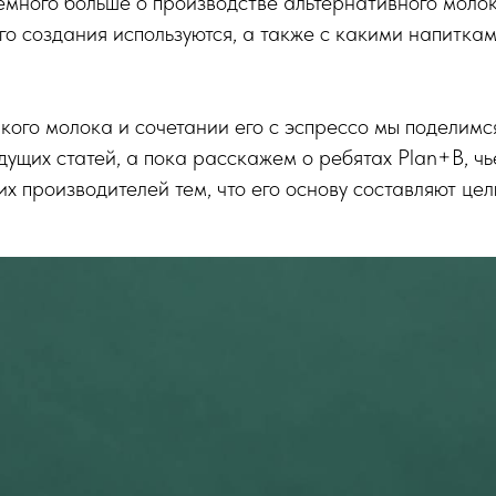
много больше о производстве альтернативного молока
го создания используются, а также с какими напиткам
кого молока и сочетании его с эспрессо мы поделимс
дущих статей, а пока расскажем о ребятах Plan+B, ч
их производителей тем, что его основу составляют цел