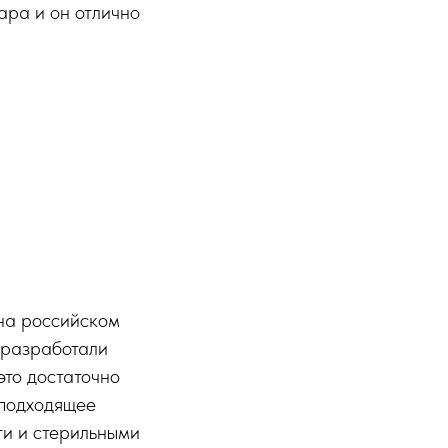
ара и он отлично
 на российском
 разработали
это достаточно
 подходящее
ти и стерильными