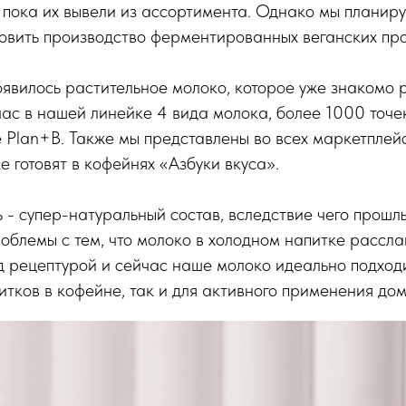
о пока их вывели из ассортимента. Однако мы планир
овить производство ферментированных веганских про
оявилось растительное молоко, которое уже знакомо 
ас в нашей линейке 4 вида молока, более 1000 точек,
 Plan+B. Также мы представлены во всех маркетплей
 готовят в кофейнях «Азбуки вкуса».
- супер-натуральный состав, вследствие чего прошлы
облемы с тем, что молоко в холодном напитке расслаи
 рецептурой и сейчас наше молоко идеально подходи
итков в кофейне, так и для активного применения дом