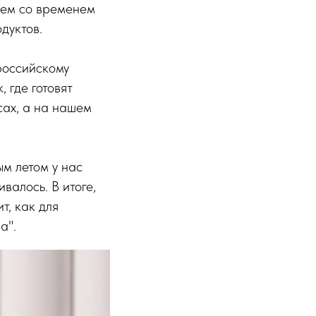
уем со временем
дуктов.
российскому
 где готовят
сах, а на нашем
м летом у нас
валось. В итоге,
т, как для
а".