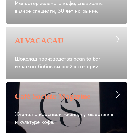
Импортер зеленого кофе, специалист
в мире спешелти, 30 лет на рынке.
ALVACACAU
Шоколад производства bean to bar
из какао-бобов высшей категории.
Café Societe Magazine
Журнал о красивой жизни, путешествиях
и культуре кофе.